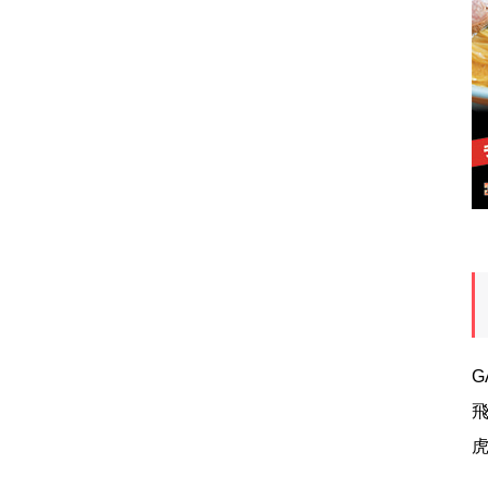
G
飛
虎