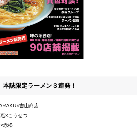
本誌限定ラーメン３連発！
ARAKU×吉山商店
燕×こうせつ
×赤松