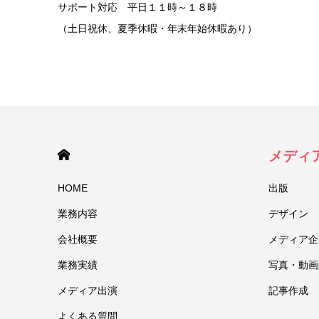
サポート対応 平日１１時～１８時
（土日祝休、夏季休暇・年末年始休暇あり）
HOME
メディ
HOME
出版
業務内容
デザイン
会社概要
メディア企
業務実績
写真・動画
メディア出演
記事作成
よくある質問