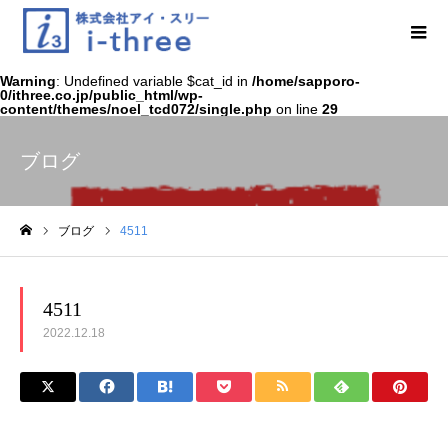
Warning
: Undefined variable $cat_id in
/home/sapporo-
0/ithree.co.jp/public_html/wp-
content/themes/noel_tcd072/single.php
on line
29
ブログ
ブログ
4511
ホーム
4511
2022.12.18