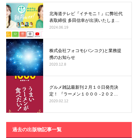
北海道テレビ『イチモニ！』に弊社代
表取締役 多田信幸が出演いたしま…
2024.06.19
株式会社フォコモ(バンコク)と業務提
携のお知らせ
2020.12.8
グルメ雑誌最新刊２月１０日発売決
定！ 『ラーメン１０００ -２０２…
2020.02.12
過去の出版物記事一覧