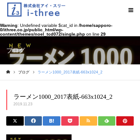
Warning
: Undefined variable $cat_id in
/home/sapporo-
0/ithree.co.jp/public_html/wp-
content/themes/noel_tcd072/single.php
on line
29
ブログ
ブログ
ラーメン1000_2017表紙-663x1024_2
ホーム
ラーメン1000_2017表紙-663x1024_2
2019.11.23