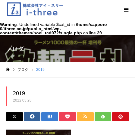
Warning
: Undefined variable $cat_id in
/home/sapporo-
0/ithree.co.jp/public_html/wp-
content/themes/noel_tcd072/single.php
on line
29
ブログ
ブログ
2019
ホーム
2019
2022.03.28