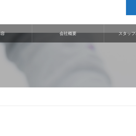
内容
会社概要
スタッフ
p/public_html/wp-content/themes/noel_tcd072/single.php
on line
2