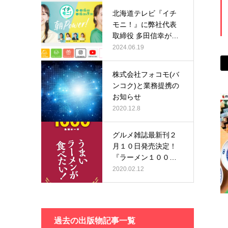
北海道テレビ『イチ
モニ！』に弊社代表
取締役 多田信幸が出
演いたしま…
2024.06.19
株式会社フォコモ(バ
ンコク)と業務提携の
お知らせ
2020.12.8
グルメ雑誌最新刊２
月１０日発売決定！
『ラーメン１０００ -
２０２…
2020.02.12
過去の出版物記事一覧