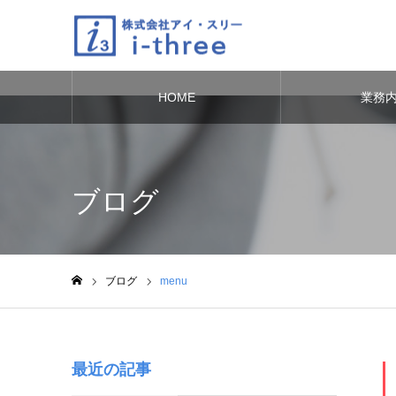
HOME
業務
Warning
: Undefined variable $cat_id in
/home/sapporo-0/ithree.co.j
ブログ
ブログ
menu
ホーム
最近の記事