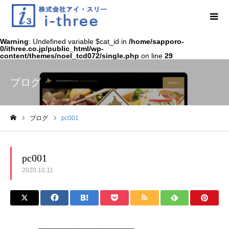
Warning
: Undefined variable $cat_id in
/home/sapporo-
0/ithree.co.jp/public_html/wp-
content/themes/noel_tcd072/single.php
on line
29
ブログ
ブログ
pc001
ホーム
pc001
2020.10.11