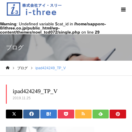
Warning
: Undefined variable $cat_id in
/home/sapporo-
0/ithree.co.jp/public_html/wp-
content/themes/noel_tcd072/single.php
on line
29
ブログ
ブログ
ipad424249_TP_V
ホーム
ipad424249_TP_V
2019.11.25